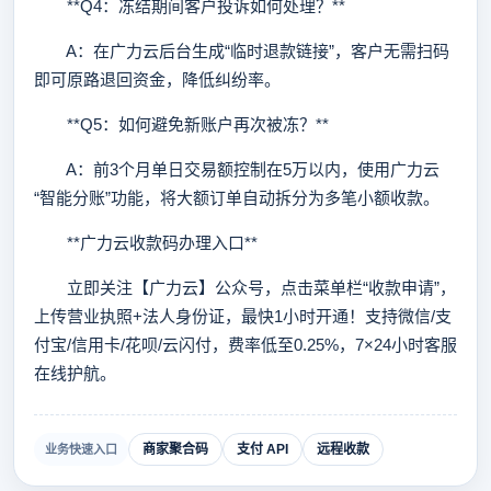
**Q4：冻结期间客户投诉如何处理？**
A：在广力云后台生成“临时退款链接”，客户无需扫码
即可原路退回资金，降低纠纷率。
**Q5：如何避免新账户再次被冻？**
A：前3个月单日交易额控制在5万以内，使用广力云
“智能分账”功能，将大额订单自动拆分为多笔小额收款。
**广力云收款码办理入口**
立即关注【广力云】公众号，点击菜单栏“收款申请”，
上传营业执照+法人身份证，最快1小时开通！支持微信/支
付宝/信用卡/花呗/云闪付，费率低至0.25%，7×24小时客服
在线护航。
商家聚合码
支付 API
远程收款
业务快速入口