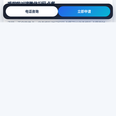
哗啦啦对接微信扫码点餐
电话咨询
立即申请
哗啦啦对接微信扫码点餐最近，哗啦啦联手微信推出了扫码点餐的新
功能，受到了广大用户的欢迎。如果你还没有使用过这个功能，不妨
了解一下它的优点。省去排队时间扫码点餐可以省去排队点餐的时
间，尤其在繁忙时段，排
可以
支付
2023-10-01 10:12
556 次浏览
扫码点餐线上支付几率
扫码点餐线上支付几率：如何提高用户扫码支付的概率？介绍随着科
技的发展，越来越多的餐厅开始采用扫码点餐和线上支付的方式，这
种新的消费方式能够提供更加便捷快速的服务，然而用户扫码支付的
几率却受到了一定的限
支付
2023-10-01 09:52
518 次浏览